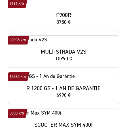
6196 km
F900R
8750 €
39935 km
MULTISTRADA V2S
10990 €
65585 km
R 1200 GS - 1 AN DE GARANTIE
6990 €
3933 km
SCOOTER MAX SYM 400I